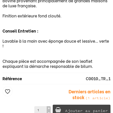
bovine provenant principalement de grandes maisons
de luxe française.
Finition extérieure fond clouté.
Conseil Entretien :
Lavable à la main avec éponge douce et lessive... verte
!
Chaque pièce est accompagnée de son leaflet
expliquant la démarche responsable de bilum.
Référence
C0010_TR_1
Derniers articles en
favorite_border
stock
(1 article)
Ajouter au panier