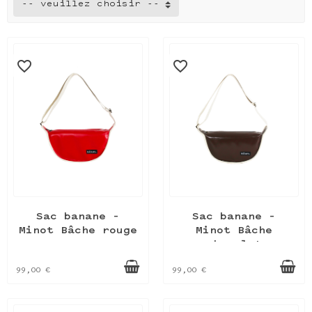
-- veuillez choisir --
favorite_border
favorite_border
Sac banane –
Sac banane –
Minot Bâche rouge
Minot Bâche
chocolat
99,00 €
99,00 €