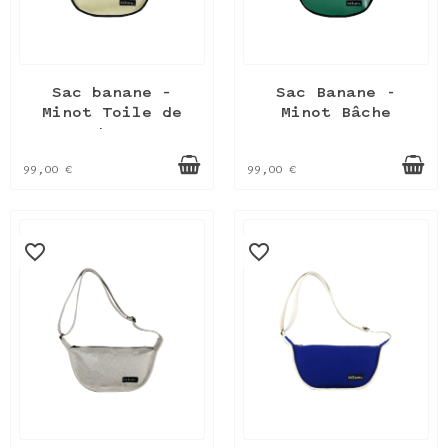
Sac banane –
Sac Banane -
Minot Toile de
Minot Bâche
store
99,00 €
99,00 €
favorite_border
favorite_border