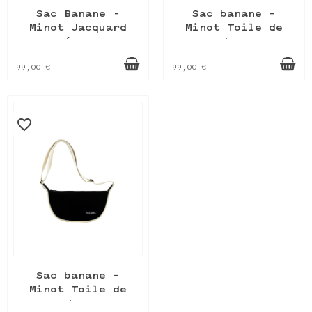
Sac Banane -
Sac banane –
Minot Jacquard
Minot Toile de
écru
store
99,00 €
99,00 €
favorite_border
Sac banane –
Minot Toile de
store