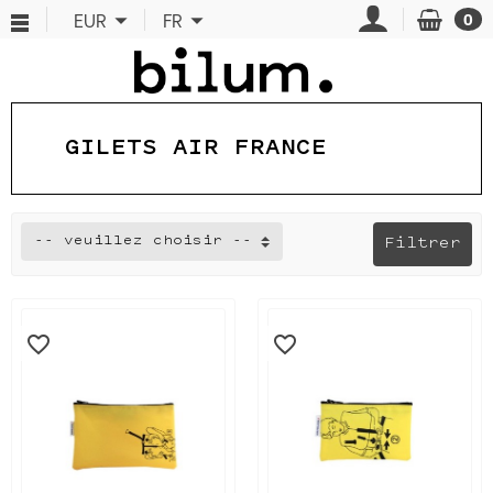
Panneau de gestion des cookies
EUR
FR
0
GILETS AIR FRANCE
-- veuillez choisir --
Filtrer
favorite_border
favorite_border