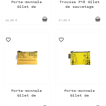
Porte-monnaie
Trousse P18 Gilet
Gilet de
de sauvetage
sauvetage
22,00 €
27,00 €
favorite_border
favorite_border
Porte-monnaie
Porte-monnaie
Gilet de
Gilet de
sauvetage
sauvetage