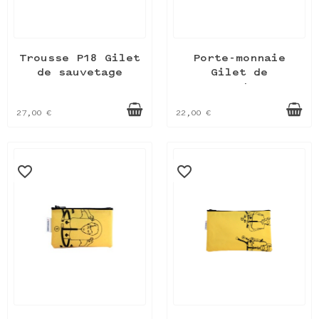
Trousse P18 Gilet
Porte-monnaie
de sauvetage
Gilet de
sauvetage
27,00 €
22,00 €
favorite_border
favorite_border