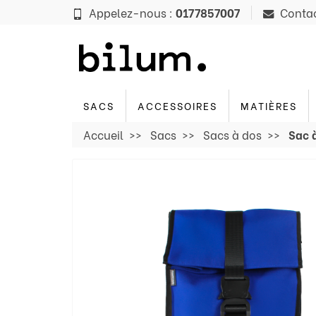
Panneau de gestion des cookies
Appelez-nous :
0177857007
Conta
SACS
ACCESSOIRES
MATIÈRES
Accueil
Sacs
Sacs à dos
Sac à