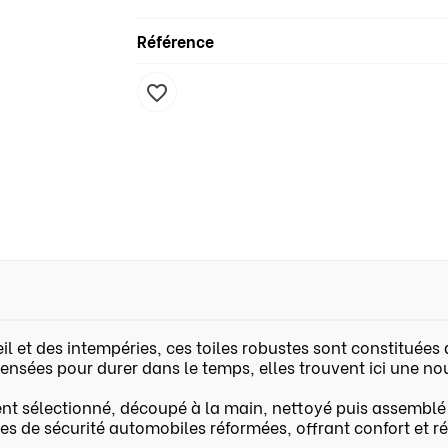
Référence
favorite_border
eil et des intempéries, ces toiles robustes sont constituées
 Pensées pour durer dans le temps, elles trouvent ici une n
 sélectionné, découpé à la main, nettoyé puis assemblé d
res de sécurité automobiles réformées, offrant confort et r