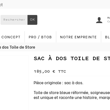
ct
M
OK
C
CONCEPT
PRO / BTOB
NOTRE EMPREINTE
B
 dos Toile de Store
SAC À DOS TOILE DE S
185,00 €
TTC
Pièce originale : sac à dos.
Toile de store bleue réformée, soigneus
est unique et raconte une histoire, mar