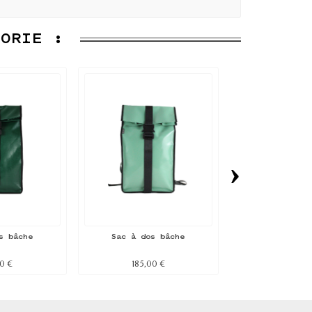
GORIE :
›
s bâche
Sac à dos bâche
Sac à dos
00 €
185,00 €
185,00