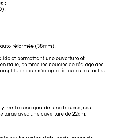
se :
0).
e auto réformée (38mm).
olide et permettant une ouverture et
 en Italie, comme les boucles de réglage des
amplitude pour s’adapter à toutes les tailles.
.
r y mettre une gourde, une trousse, ses
e large avec une ouverture de 22cm.
ur le haut pour les clefs, porte-monnaie,