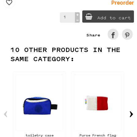
Preorder
favorite_border
Add to cart
Share
10 OTHER PRODUCTS IN THE
SAME CATEGORY:
‹
›
toiletry case
Purse French flag
T