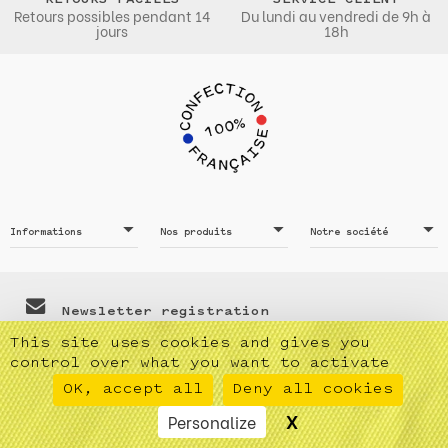
RETOURS FACILES
SERVICE CLIENT
Retours possibles pendant 14
Du lundi au vendredi de 9h à
jours
18h
Informations
Nos produits
Notre société
Newsletter registration
Vous pouvez vous désinscrire à tout moment. Vous trouverez
This site uses cookies and gives you
pour cela nos informations de contact dans les conditions
control over what you want to activate
d'utilisation du site.
OK, accept all
Deny all cookies
X
Hide cookie bann
Personalize