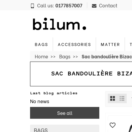
Cookies management panel
Call us:
0177857007
Contact
BAGS
ACCESSORIES
MATTER
Home
Bags
Sac bandoulière Biza
SAC BANDOULIÈRE BIZ
Last blog articles
No news
See all
favorite_border
BAGS