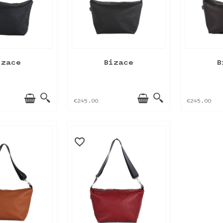
izace
Bizace
B
€245.00
€245.00
favorite_border