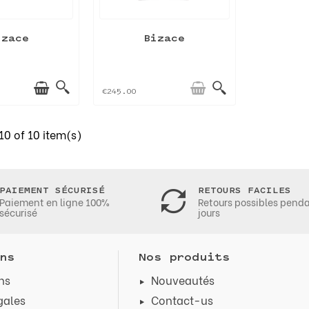
izace
Bizace
€245.00
0 of 10 item(s)
PAIEMENT SÉCURISÉ
RETOURS FACILES
Paiement en ligne 100%
Retours possibles pend
sécurisé
jours
ns
Nos produits
ns
Nouveautés
gales
Contact-us