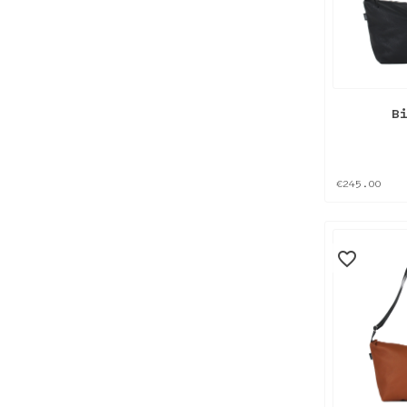
B
€245.00
favorite_border