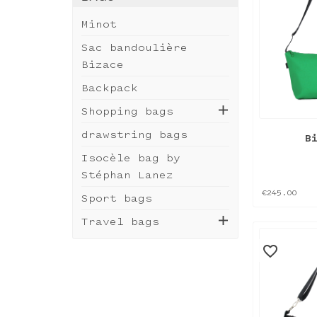
Minot
Sac bandoulière
Bizace
Backpack
Shopping bags
drawstring bags
B
Isocèle bag by
Stéphan Lanez
€245.00
Sport bags
Travel bags
favorite_border