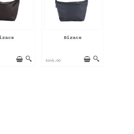
izace
Bizace
€245.00