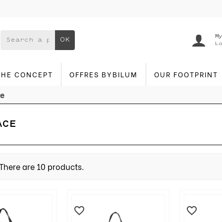
My
OK
Lo
THE CONCEPT
OFFRES BYBILUM
OUR FOOTPRINT
ce
ACE
There are 10 products.
favorite_border
favorite_border