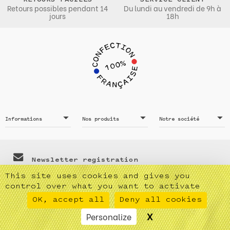
RETOURS FACILES
SERVICE CLIENT
Retours possibles pendant 14
Du lundi au vendredi de 9h à
jours
18h
Informations
Nos produits
Notre société
Newsletter registration
Vous pouvez vous désinscrire à tout moment. Vous trouverez
This site uses cookies and gives you
pour cela nos informations de contact dans les conditions
control over what you want to activate
d'utilisation du site.
OK, accept all
Deny all cookies
X
Hide cookie bann
Personalize