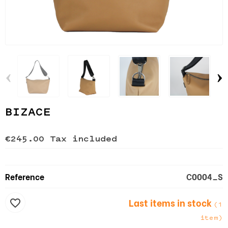
‹
›
BIZACE
€245.00
Tax included
Reference
C0004_S
Last items in stock
favorite_border
(1
item)