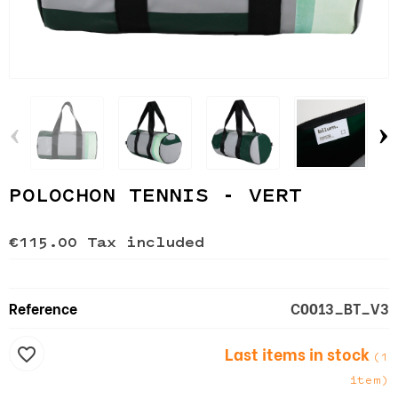
‹
›
POLOCHON TENNIS - VERT
€115.00
Tax included
Reference
C0013_BT_V3
Last items in stock
favorite_border
(1
item)