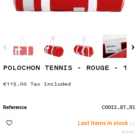
‹
›
POLOCHON TENNIS - ROUGE - 1
€115.00
Tax included
Reference
C0013_BT_R1
Last items in stock
favorite_border
(1
item)